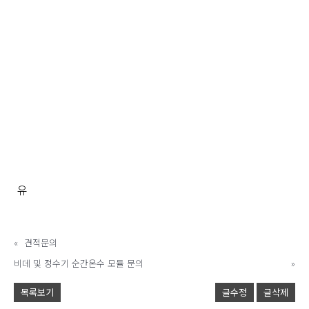
«
견적문의
비데 및 정수기 순간온수 모듈 문의
»
목록보기
글수정
글삭제